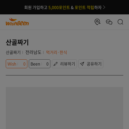
회원 가입하고
5,000포인트
&
포인트 적립
하자
산골짜기
전라남도
산골짜기
먹거리·한식
Wish
0
Been
0
리뷰하기
공유하기