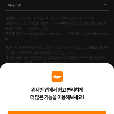
이용약관
상호명 : (주)위시빈
대표 : 최주영
개인정보책임자 : 최주영
사업자등록번호 : 599-88-01021
통신판매업신고번호 : 제2023-서울강
남-05908호
사업자정보확인
광고 및 제휴 :
support@wishbeen.com
고객센터 : cs@wishbeen.co
m
위시빈은 통신판매중개자이며 통신판매의 당사자가 아닙니다. 따라서 위시빈
은 상품·거래정보에 대하여 책임을 지지 않습니다.
위시빈 서비스의 모든 콘텐츠는 저작자에게 저작권이 있으므로 무단 업로드
혹은 사용 시 법적 책임이 발생할 수 있습니다.
Venture Enterprise
위시빈 앱에서 쉽고 편리하게
더 많은 기능을 이용해보세요 !