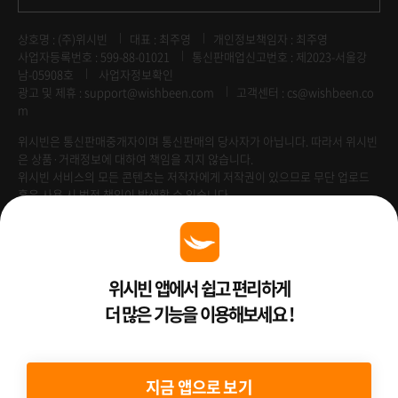
상호명 : (주)위시빈
대표 : 최주영
개인정보책임자 : 최주영
사업자등록번호 : 599-88-01021
통신판매업신고번호 : 제2023-서울강
남-05908호
사업자정보확인
광고 및 제휴 :
support@wishbeen.com
고객센터 : cs@wishbeen.co
m
위시빈은 통신판매중개자이며 통신판매의 당사자가 아닙니다. 따라서 위시빈
은 상품·거래정보에 대하여 책임을 지지 않습니다.
위시빈 서비스의 모든 콘텐츠는 저작자에게 저작권이 있으므로 무단 업로드
혹은 사용 시 법적 책임이 발생할 수 있습니다.
Venture Enterprise
위시빈 앱에서 쉽고 편리하게
더 많은 기능을 이용해보세요 !
2022 ⓒ Better Than WishBeen.
지금 앱으로 보기