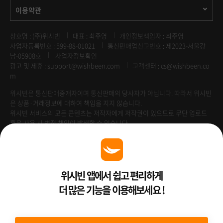
이용약관
상호명 : (주)위시빈
대표 : 최주영
개인정보책임자 : 최주영
사업자등록번호 : 599-88-01021
통신판매업신고번호 : 제2023-서울강
남-05908호
사업자정보확인
광고 및 제휴 :
support@wishbeen.com
고객센터 : cs@wishbeen.co
m
위시빈은 통신판매중개자이며 통신판매의 당사자가 아닙니다. 따라서 위시빈
은 상품·거래정보에 대하여 책임을 지지 않습니다.
위시빈 서비스의 모든 콘텐츠는 저작자에게 저작권이 있으므로 무단 업로드
혹은 사용 시 법적 책임이 발생할 수 있습니다.
Venture Enterprise
위시빈 앱에서 쉽고 편리하게
더 많은 기능을 이용해보세요 !