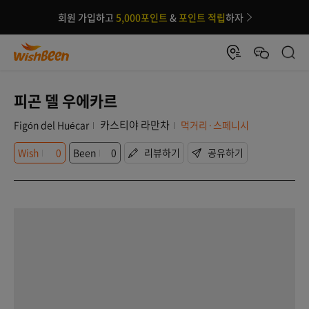
회원 가입하고
5,000포인트
&
포인트 적립
하자
피곤 델 우에카르
카스티야 라만차
Figón del Huécar
먹거리·스페니시
Wish
0
Been
0
리뷰하기
공유하기