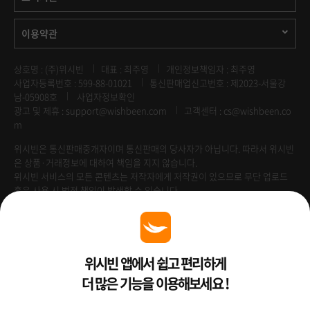
이용약관
상호명 : (주)위시빈
대표 : 최주영
개인정보책임자 : 최주영
사업자등록번호 : 599-88-01021
통신판매업신고번호 : 제2023-서울강
남-05908호
사업자정보확인
광고 및 제휴 :
support@wishbeen.com
고객센터 : cs@wishbeen.co
m
위시빈은 통신판매중개자이며 통신판매의 당사자가 아닙니다. 따라서 위시빈
은 상품·거래정보에 대하여 책임을 지지 않습니다.
위시빈 서비스의 모든 콘텐츠는 저작자에게 저작권이 있으므로 무단 업로드
혹은 사용 시 법적 책임이 발생할 수 있습니다.
Venture Enterprise
위시빈 앱에서 쉽고 편리하게
더 많은 기능을 이용해보세요 !