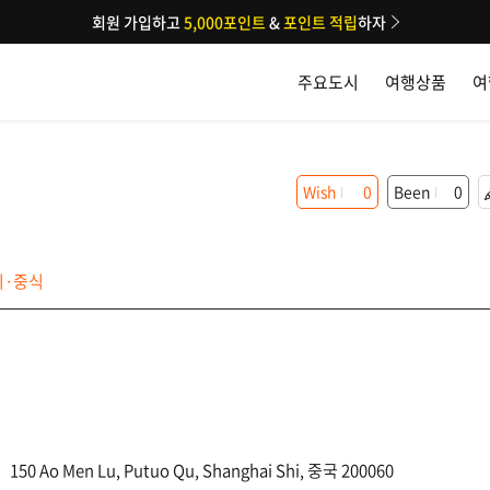
회원 가입하고
5,000포인트
&
포인트 적립
하자
주요도시
여행상품
여
Wish
0
Been
0
·중식
150 Ao Men Lu, Putuo Qu, Shanghai Shi, 중국 200060