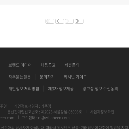
브랜드 미디어
채용공고
제휴문의
자주묻는질문
문의하기
위시빈 가이드
개인정보 처리방침
제3자 정보제공
광고성 정보 수신동의
최주영
개인정보책임자 : 최주영
통신판매업신고번호 : 제2023-서울강남-05908호
사업자정보확인
een.com
고객센터 : cs@wishbeen.com
신판매의 당사자가 아닙니다. 따라서 위시빈은 상품·거래정보에 대하여 책임을 지지