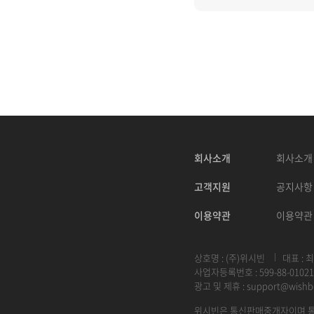
회사소개
회사소개
고객지원
공지사항
이용약관
이용약관
상호명 : (주)위시빈
대표 : 
사업자등록번호 : 599-88-01021
광고 및 제휴 :
support@wishb
위시빈은 통신판매중개자이며 통