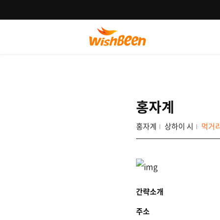
홍자계
홍자계
상하이 시
먹거리
간략소개
주소