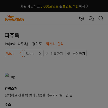
회원 가입하고
5,000포인트
&
포인트 적립
하자
파주옥
경기도
Pajuok (파주옥)
먹거리·한식
Wish
0
Been
0
리뷰하기
공유하기
간략소개
담백하고 진한 탕 맛과 상큼한 깍두기가 별미인 곳
주소