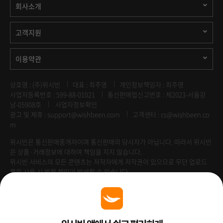
회사소개
고객지원
이용약관
상호명 : (주)위시빈
대표 : 최주영
개인정보책임자 : 최주영
사업자등록번호 : 599-88-01021
통신판매업신고번호 : 제2023-서울강
남-05908호
사업자정보확인
광고 및 제휴 :
support@wishbeen.com
고객센터 : cs@wishbeen.co
m
위시빈은 통신판매중개자이며 통신판매의 당사자가 아닙니다. 따라서 위시빈
은 상품·거래정보에 대하여 책임을 지지 않습니다.
위시빈 서비스의 모든 콘텐츠는 저작자에게 저작권이 있으므로 무단 업로드
혹은 사용 시 법적 책임이 발생할 수 있습니다.
Venture Enterprise