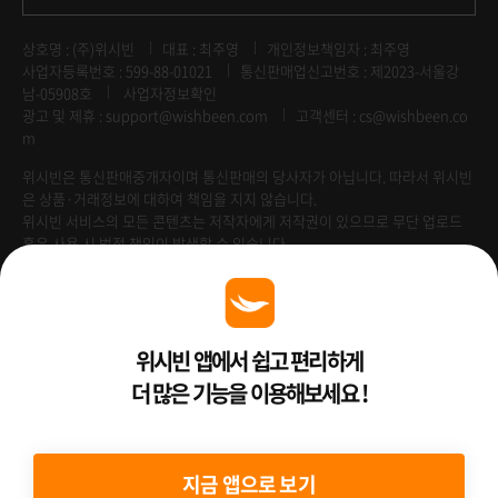
상호명 : (주)위시빈
대표 : 최주영
개인정보책임자 : 최주영
사업자등록번호 : 599-88-01021
통신판매업신고번호 : 제2023-서울강
남-05908호
사업자정보확인
광고 및 제휴 :
support@wishbeen.com
고객센터 : cs@wishbeen.co
m
위시빈은 통신판매중개자이며 통신판매의 당사자가 아닙니다. 따라서 위시빈
은 상품·거래정보에 대하여 책임을 지지 않습니다.
위시빈 서비스의 모든 콘텐츠는 저작자에게 저작권이 있으므로 무단 업로드
혹은 사용 시 법적 책임이 발생할 수 있습니다.
Venture Enterprise
위시빈 앱에서 쉽고 편리하게
더 많은 기능을 이용해보세요 !
2022 ⓒ Better Than WishBeen.
지금 앱으로 보기