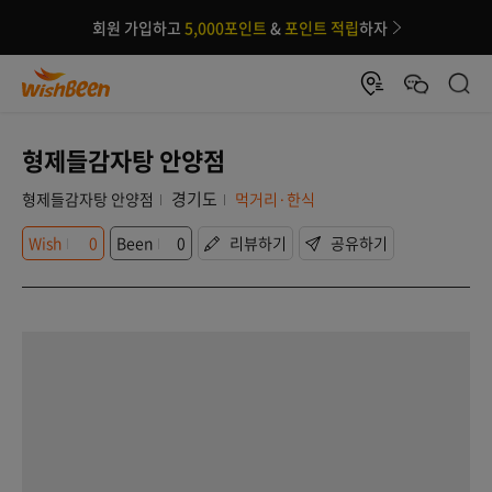
회원 가입하고
5,000포인트
&
포인트 적립
하자
형제들감자탕 안양점
경기도
형제들감자탕 안양점
먹거리·한식
Wish
0
Been
0
리뷰하기
공유하기