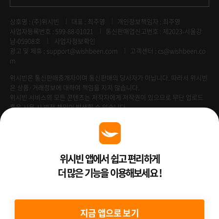
상호명 : (주)위시빈
대표 : 최주영
개인정보책임자 : 최주영
사업자등록번호 : 599-88-01021
통신판매업신고번호 : 제2023-서울강
남-05908호
사업자정보확인
광고 및 제휴 :
support@wishbeen.com
고객센터 : cs@wishbeen.co
m
위시빈은 통신판매중개자이며 통신판매의 당사자가 아닙니다. 따라서 위시빈
은 상품·거래정보에 대하여 책임을 지지 않습니다.
위시빈 서비스의 모든 콘텐츠는 저작자에게 저작권이 있으므로 무단 업로드
혹은 사용 시 법적 책임이 발생할 수 있습니다.
Venture Enterprise
위시빈 앱에서 쉽고 편리하게
더 많은 기능을 이용해보세요 !
2022 ⓒ Better Than WishBeen.
지금 앱으로 보기