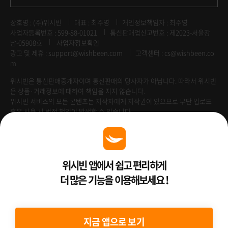
상호명 : (주)위시빈
대표 : 최주영
개인정보책임자 : 최주영
사업자등록번호 : 599-88-01021
통신판매업신고번호 : 제2023-서울강
남-05908호
사업자정보확인
광고 및 제휴 :
support@wishbeen.com
고객센터 : cs@wishbeen.co
m
위시빈은 통신판매중개자이며 통신판매의 당사자가 아닙니다. 따라서 위시빈
은 상품·거래정보에 대하여 책임을 지지 않습니다.
위시빈 서비스의 모든 콘텐츠는 저작자에게 저작권이 있으므로 무단 업로드
혹은 사용 시 법적 책임이 발생할 수 있습니다.
Venture Enterprise
위시빈 앱에서 쉽고 편리하게
더 많은 기능을 이용해보세요 !
2022 ⓒ Better Than WishBeen.
지금 앱으로 보기