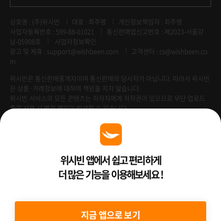
상호명 : (주)위시빈
대표 : 최주영
개인정보책임자 : 최주영
사업자등록번호 : 599-88-01021
통신판매업신고번호 : 제2023-서울강
남-05908호
사업자정보확인
광고 및 제휴 :
support@wishbeen.com
고객센터 : cs@wishbeen.co
m
위시빈은 통신판매중개자이며 통신판매의 당사자가 아닙니다. 따라서 위시빈
은 상품·거래정보에 대하여 책임을 지지 않습니다.
위시빈 서비스의 모든 콘텐츠는 저작자에게 저작권이 있으므로 무단 업로드
혹은 사용 시 법적 책임이 발생할 수 있습니다.
Venture Enterprise
위시빈 앱에서 쉽고 편리하게
더 많은 기능을 이용해보세요 !
2022 ⓒ Better Than WishBeen.
지금 앱으로 보기