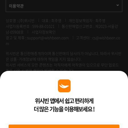
이용약관
상호명 : (주)위시빈
대표 : 최주영
개인정보책임자 : 최주영
사업자등록번호 : 599-88-01021
통신판매업신고번호 : 제2023-서울강
남-05908호
사업자정보확인
광고 및 제휴 :
support@wishbeen.com
고객센터 : cs@wishbeen.co
m
위시빈은 통신판매중개자이며 통신판매의 당사자가 아닙니다. 따라서 위시빈
은 상품·거래정보에 대하여 책임을 지지 않습니다.
위시빈 서비스의 모든 콘텐츠는 저작자에게 저작권이 있으므로 무단 업로드
혹은 사용 시 법적 책임이 발생할 수 있습니다.
Venture Enterprise
위시빈 앱에서 쉽고 편리하게
더 많은 기능을 이용해보세요 !