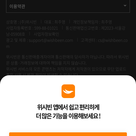
이용약관
상호명 : (주)위시빈
대표 : 최주영
개인정보책임자 : 최주영
사업자등록번호 : 599-88-01021
통신판매업신고번호 : 제2023-서울강
남-05908호
사업자정보확인
광고 및 제휴 :
support@wishbeen.com
고객센터 : cs@wishbeen.co
m
위시빈은 통신판매중개자이며 통신판매의 당사자가 아닙니다. 따라서 위시빈
은 상품·거래정보에 대하여 책임을 지지 않습니다.
위시빈 서비스의 모든 콘텐츠는 저작자에게 저작권이 있으므로 무단 업로드
혹은 사용 시 법적 책임이 발생할 수 있습니다.
Venture Enterprise
위시빈 앱에서 쉽고 편리하게
더 많은 기능을 이용해보세요 !