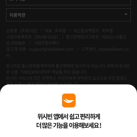
이용약관
상호명 : (주)위시빈
대표 : 최주영
개인정보책임자 : 최주영
사업자등록번호 : 599-88-01021
통신판매업신고번호 : 제2023-서울강
남-05908호
사업자정보확인
광고 및 제휴 :
support@wishbeen.com
고객센터 : cs@wishbeen.co
m
위시빈은 통신판매중개자이며 통신판매의 당사자가 아닙니다. 따라서 위시빈
은 상품·거래정보에 대하여 책임을 지지 않습니다.
위시빈 서비스의 모든 콘텐츠는 저작자에게 저작권이 있으므로 무단 업로드
혹은 사용 시 법적 책임이 발생할 수 있습니다.
Venture Enterprise
위시빈 앱에서 쉽고 편리하게
더 많은 기능을 이용해보세요 !