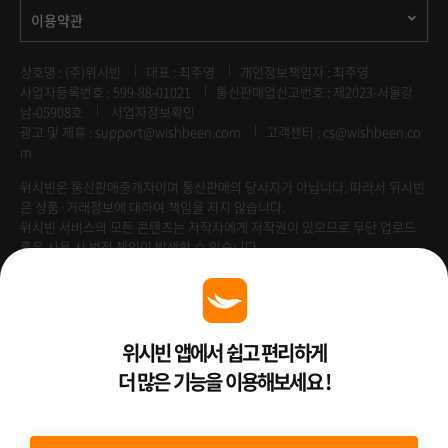
이용약관
상호명 : (주)위시빈
대표 : 최주영
개인정보책임자 : 최주영
사업자등록번호 : 599-88-01021
통신판매업신고번호 : 제2023-서울강
남-05908호
사업자정보확인
광고 및 제휴 :
support@wishbeen.com
고객센터 : cs@wishbeen.co
m
위시빈은 통신판매중개자이며 통신판매의 당사자가 아닙니다. 따라서 위시빈
은 상품·거래정보에 대하여 책임을 지지 않습니다.
위시빈 서비스의 모든 콘텐츠는 저작자에게 저작권이 있으므로 무단 업로드
혹은 사용 시 법적 책임이 발생할 수 있습니다.
Venture Enterprise
위시빈 앱에서 쉽고 편리하게
더 많은 기능을 이용해보세요 !