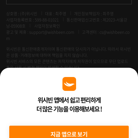
상호명 : (주)위시빈
대표 : 최주영
개인정보책임자 : 최주영
사업자등록번호 : 599-88-01021
통신판매업신고번호 : 제2023-서울강
남-05908호
사업자정보확인
광고 및 제휴 :
support@wishbeen.com
고객센터 : cs@wishbeen.co
m
위시빈은 통신판매중개자이며 통신판매의 당사자가 아닙니다. 따라서 위시빈
은 상품·거래정보에 대하여 책임을 지지 않습니다.
위시빈 서비스의 모든 콘텐츠는 저작자에게 저작권이 있으므로 무단 업로드
혹은 사용 시 법적 책임이 발생할 수 있습니다.
Venture Enterprise
위시빈 앱에서 쉽고 편리하게
더 많은 기능을 이용해보세요 !
2022 ⓒ Better Than WishBeen.
지금 앱으로 보기