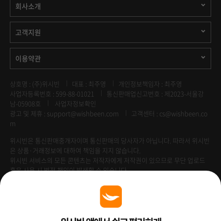
회사소개
고객지원
이용약관
상호명 : (주)위시빈
대표 : 최주영
개인정보책임자 : 최주영
사업자등록번호 : 599-88-01021
통신판매업신고번호 : 제2023-서울강
남-05908호
사업자정보확인
광고 및 제휴 :
support@wishbeen.com
고객센터 : cs@wishbeen.co
m
위시빈은 통신판매중개자이며 통신판매의 당사자가 아닙니다. 따라서 위시빈
은 상품·거래정보에 대하여 책임을 지지 않습니다.
위시빈 서비스의 모든 콘텐츠는 저작자에게 저작권이 있으므로 무단 업로드
혹은 사용 시 법적 책임이 발생할 수 있습니다.
Venture Enterprise