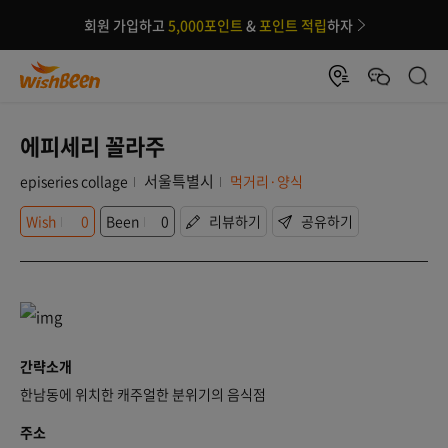
회원 가입하고
5,000포인트
&
포인트 적립
하자
에피세리 꼴라주
서울특별시
episeries collage
먹거리·양식
Wish
0
Been
0
리뷰하기
공유하기
간략소개
한남동에 위치한 캐주얼한 분위기의 음식점
주소