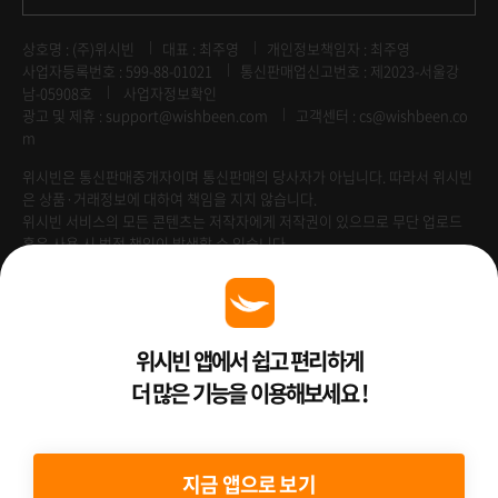
상호명 : (주)위시빈
대표 : 최주영
개인정보책임자 : 최주영
사업자등록번호 : 599-88-01021
통신판매업신고번호 : 제2023-서울강
남-05908호
사업자정보확인
광고 및 제휴 :
support@wishbeen.com
고객센터 : cs@wishbeen.co
m
위시빈은 통신판매중개자이며 통신판매의 당사자가 아닙니다. 따라서 위시빈
은 상품·거래정보에 대하여 책임을 지지 않습니다.
위시빈 서비스의 모든 콘텐츠는 저작자에게 저작권이 있으므로 무단 업로드
혹은 사용 시 법적 책임이 발생할 수 있습니다.
Venture Enterprise
위시빈 앱에서 쉽고 편리하게
더 많은 기능을 이용해보세요 !
2022 ⓒ Better Than WishBeen.
지금 앱으로 보기