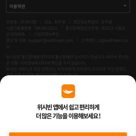
이용약관
상호명 : (주)위시빈
대표 : 최주영
개인정보책임자 : 최주영
사업자등록번호 : 599-88-01021
통신판매업신고번호 : 제2023-서울강
남-05908호
사업자정보확인
광고 및 제휴 :
support@wishbeen.com
고객센터 : cs@wishbeen.co
m
위시빈은 통신판매중개자이며 통신판매의 당사자가 아닙니다. 따라서 위시빈
은 상품·거래정보에 대하여 책임을 지지 않습니다.
위시빈 서비스의 모든 콘텐츠는 저작자에게 저작권이 있으므로 무단 업로드
혹은 사용 시 법적 책임이 발생할 수 있습니다.
Venture Enterprise
위시빈 앱에서 쉽고 편리하게
더 많은 기능을 이용해보세요 !