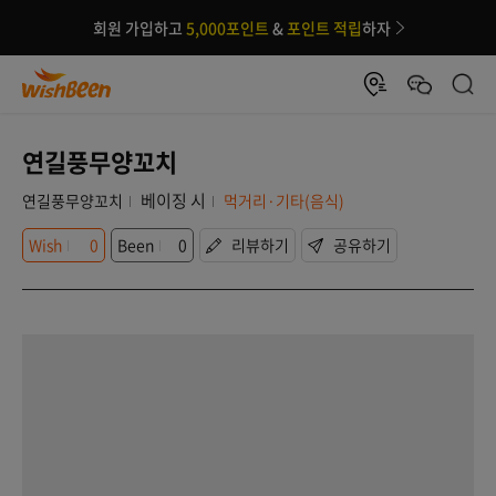
회원 가입하고
5,000포인트
&
포인트 적립
하자
연길풍무양꼬치
베이징 시
연길풍무양꼬치
먹거리·기타(음식)
Wish
0
Been
0
리뷰하기
공유하기