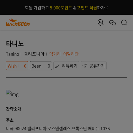
회원 가입하고
5,000포인트
&
포인트 적립
하자
타니노
캘리포니아
Tanino
먹거리·이탈리안
Wish
0
Been
0
리뷰하기
공유하기
간략소개
주소
미국 90024 캘리포니아 로스앤젤레스 브록스턴 애비뉴 1036