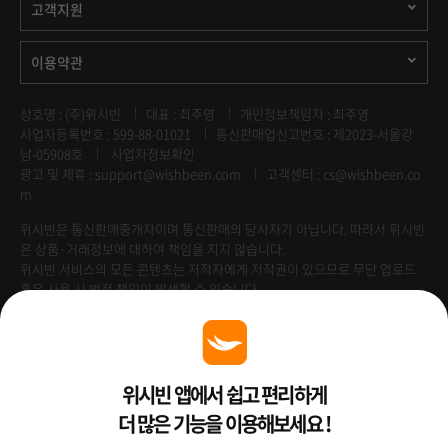
고객지원
이용약관
상호명 : (주)위시빈
대표 : 최주영
개인정보책임자 : 최주영
사업자등록번호 : 599-88-01021
통신판매업신고번호 : 제2023-서울강
남-05908호
사업자정보확인
광고 및 제휴 :
support@wishbeen.com
고객센터 : cs@wishbeen.co
m
위시빈은 통신판매중개자이며 통신판매의 당사자가 아닙니다. 따라서 위시빈
은 상품·거래정보에 대하여 책임을 지지 않습니다.
위시빈 서비스의 모든 콘텐츠는 저작자에게 저작권이 있으므로 무단 업로드
혹은 사용 시 법적 책임이 발생할 수 있습니다.
Venture Enterprise
위시빈 앱에서 쉽고 편리하게
더 많은 기능을 이용해보세요 !