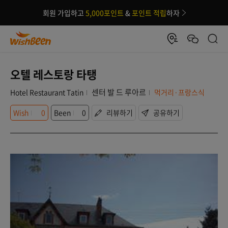
회원 가입하고
5,000포인트
&
포인트 적립
하자
오텔 레스토랑 타탱
센터 발 드 루아르
Hotel Restaurant Tatin
먹거리·프랑스식
Wish
0
Been
0
리뷰하기
공유하기