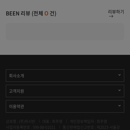
리뷰하기
BEEN 리뷰 (전체
건)
0
회사소개
고객지원
이용약관
상호명 : (주)위시빈
대표 : 최주영
개인정보책임자 : 최주영
사업자등록번호 : 599-88-01021
통신판매업신고번호 : 제2023-서울강