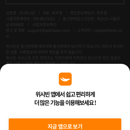
상호명 : (주)위시빈
대표 : 최주영
개인정보책임자 : 최주영
사업자등록번호 : 599-88-01021
통신판매업신고번호 : 제2023-서울강
남-05908호
사업자정보확인
광고 및 제휴 :
support@wishbeen.com
고객센터 : cs@wishbeen.co
m
위시빈은 통신판매중개자이며 통신판매의 당사자가 아닙니다. 따라서 위시빈
은 상품·거래정보에 대하여 책임을 지지 않습니다.
위시빈 서비스의 모든 콘텐츠는 저작자에게 저작권이 있으므로 무단 업로드
혹은 사용 시 법적 책임이 발생할 수 있습니다.
Venture Enterprise
위시빈 앱에서 쉽고 편리하게
더 많은 기능을 이용해보세요 !
2022 ⓒ Better Than WishBeen.
지금 앱으로 보기