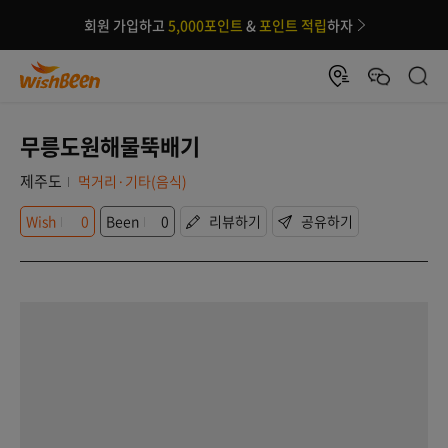
회원 가입하고
5,000포인트
&
포인트 적립
하자
무릉도원해물뚝배기
제주도
먹거리·기타(음식)
Wish
0
Been
0
리뷰하기
공유하기