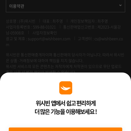
이용약관
상호명 : (주)위시빈
대표 : 최주영
개인정보책임자 : 최주영
사업자등록번호 : 599-88-01021
통신판매업신고번호 : 제2023-서울강
남-05908호
사업자정보확인
광고 및 제휴 :
support@wishbeen.com
고객센터 : cs@wishbeen.co
m
위시빈은 통신판매중개자이며 통신판매의 당사자가 아닙니다. 따라서 위시빈
은 상품·거래정보에 대하여 책임을 지지 않습니다.
위시빈 서비스의 모든 콘텐츠는 저작자에게 저작권이 있으므로 무단 업로드
혹은 사용 시 법적 책임이 발생할 수 있습니다.
Venture Enterprise
위시빈 앱에서 쉽고 편리하게
더 많은 기능을 이용해보세요 !