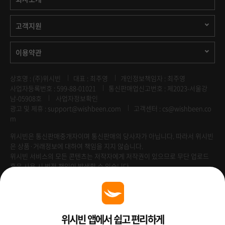
고객지원
이용약관
상호명 : (주)위시빈
대표 : 최주영
개인정보책임자 : 최주영
사업자등록번호 : 599-88-01021
통신판매업신고번호 : 제2023-서울강
남-05908호
사업자정보확인
광고 및 제휴 :
support@wishbeen.com
고객센터 : cs@wishbeen.co
m
위시빈은 통신판매중개자이며 통신판매의 당사자가 아닙니다. 따라서 위시빈
은 상품·거래정보에 대하여 책임을 지지 않습니다.
위시빈 서비스의 모든 콘텐츠는 저작자에게 저작권이 있으므로 무단 업로드
혹은 사용 시 법적 책임이 발생할 수 있습니다.
Venture Enterprise
위시빈 앱에서 쉽고 편리하게