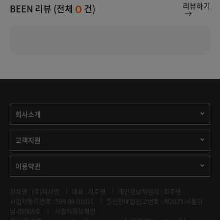
리뷰하기
BEEN 리뷰 (전체
건)
0
회사소개
고객지원
이용약관
상호명 : (주)위시빈
대표 : 최주영
개인정보책임자 : 최주영
사업자등록번호 : 599-88-01021
통신판매업신고번호 : 제2023-서울강
남-05908호
사업자정보확인