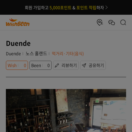
회원 가입하고
5,000포인트
&
포인트 적립
하자
Duende
노스 홀랜드
Duende
먹거리·기타(음식)
Wish
0
Been
0
리뷰하기
공유하기