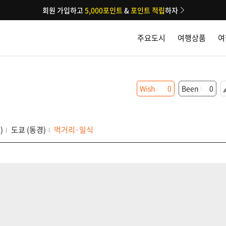
회원 가입하고
5,000포인트
&
포인트 적립
하자
주요도시
여행상품
여
Wish
0
Been
0
)
도쿄 (동경)
먹거리·일식