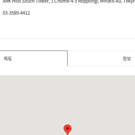
ARK Hills South Tower, 1 Chome-4-5 Roppongi, Minato-ku, Tōky
03-3589-4412
지도
정보