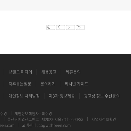
브랜드 미디어
채용공고
제휴문의
자주묻는질문
문의하기
위시빈 가이드
개인정보 처리방침
제3자 정보제공
광고성 정보 수신동의
최주영
개인정보책임자 : 최주영
통신판매업신고번호 : 제2023-서울강남-05908호
사업자정보확인
een.com
고객센터 : cs@wishbeen.com