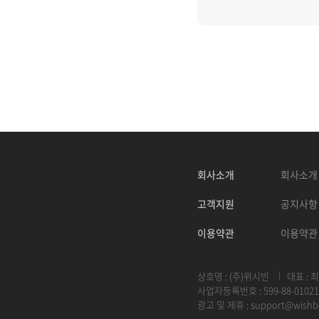
회사소개
회사소개
고객지원
공지사항
이용약관
이용약관
상호명 : (주)위시빈
대표 : 
사업자등록번호 : 599-88-01021
광고 및 제휴 :
support@wishb