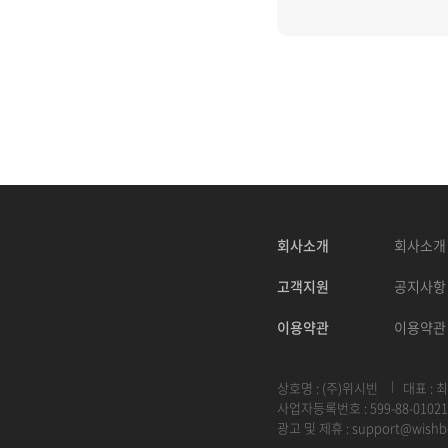
회사소개
회사소개
고객지원
공지사항
이용약관
이용약관
상호명 : (주)위시빈
대표 : 
사업자등록번호 : 599-88-01021
광고 및 제휴 :
support@wishb