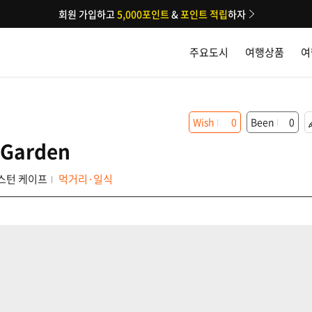
회원 가입하고
5,000포인트
&
포인트 적립
하자
주요도시
여행상품
여
Wish
0
Been
0
 Garden
스턴 케이프
먹거리·일식