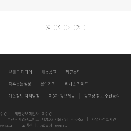
브랜드 미디어
채용공고
제휴문의
자주묻는질문
문의하기
위시빈 가이드
개인정보 처리방침
제3자 정보제공
광고성 정보 수신동의
최주영
개인정보책임자 : 최주영
통신판매업신고번호 : 제2023-서울강남-05908호
사업자정보확인
een.com
고객센터 : cs@wishbeen.com