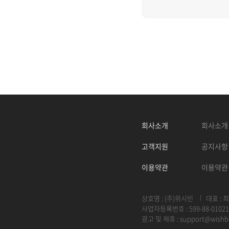
회사소개
회사소개
고객지원
공지사항
이용약관
이용약관
상호명 : (주)위시빈
대표 : 
사업자등록번호 : 599-88-01021
광고 및 제휴 :
support@wishb