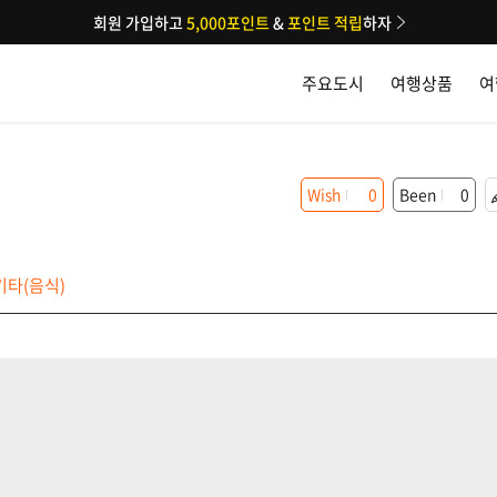
회원 가입하고
5,000포인트
&
포인트 적립
하자
주요도시
여행상품
여
Wish
0
Been
0
타(음식)