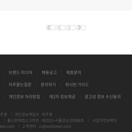
브랜드 미디어
채용공고
제휴문의
자주묻는질문
문의하기
위시빈 가이드
개인정보 처리방침
제3자 정보제공
광고성 정보 수신동의
최주영
개인정보책임자 : 최주영
통신판매업신고번호 : 제2023-서울강남-05908호
사업자정보확인
een.com
고객센터 : cs@wishbeen.com