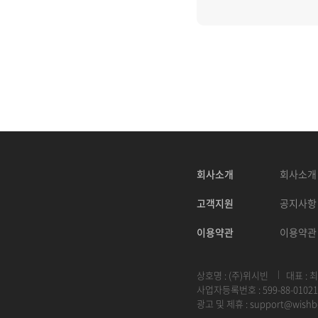
회사소개
회사소개
고객지원
공지사항
이용약관
이용약관
상호명 : (주)위시빈
대표 : 
사업자등록번호 : 599-88-01021
광고 및 제휴 :
support@wishb