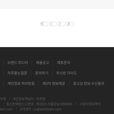
브랜드 미디어
채용공고
제휴문의
자주묻는질문
문의하기
위시빈 가이드
개인정보 처리방침
제3자 정보제공
광고성 정보 수신동의
최주영
개인정보책임자 : 최주영
통신판매업신고번호 : 제2023-서울강남-05908호
사업자정보확인
een.com
고객센터 : cs@wishbeen.com