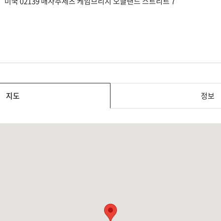
미국 02139 매사추세츠 케임브리지 오클랜드 스트리트 7
지도
정보