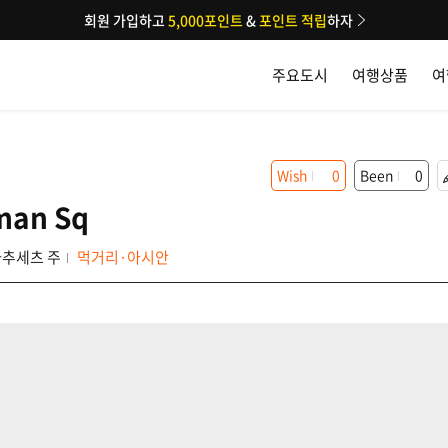
회원 가입하고
5,000포인트
&
포인트 적립
하자
주요도시
여행상품
여
Wish
0
Been
0
man Sq
추세츠 주
먹거리·아시안