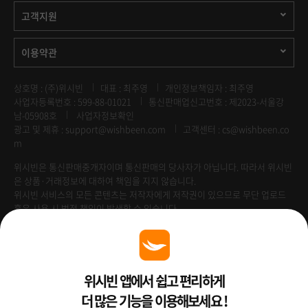
고객지원
이용약관
상호명 : (주)위시빈
대표 : 최주영
개인정보책임자 : 최주영
사업자등록번호 : 599-88-01021
통신판매업신고번호 : 제2023-서울강
남-05908호
사업자정보확인
광고 및 제휴 :
support@wishbeen.com
고객센터 : cs@wishbeen.co
m
위시빈은 통신판매중개자이며 통신판매의 당사자가 아닙니다. 따라서 위시빈
은 상품·거래정보에 대하여 책임을 지지 않습니다.
위시빈 서비스의 모든 콘텐츠는 저작자에게 저작권이 있으므로 무단 업로드
혹은 사용 시 법적 책임이 발생할 수 있습니다.
Venture Enterprise
위시빈 앱에서 쉽고 편리하게
더 많은 기능을 이용해보세요 !