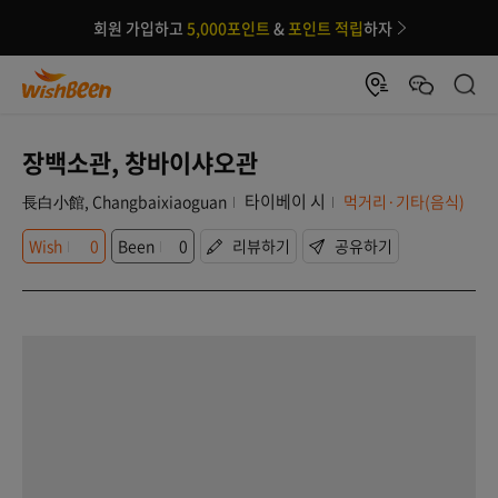
회원 가입하고
5,000포인트
&
포인트 적립
하자
장백소관, 창바이샤오관
타이베이 시
長白小館, Changbaixiaoguan
먹거리·기타(음식)
Wish
0
Been
0
리뷰하기
공유하기