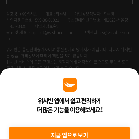
상호명 : (주)위시빈
대표 : 최주영
개인정보책임자 : 최주영
사업자등록번호 : 599-88-01021
통신판매업신고번호 : 제2023-서울강
남-05908호
사업자정보확인
광고 및 제휴 :
support@wishbeen.com
고객센터 : cs@wishbeen.co
m
위시빈은 통신판매중개자이며 통신판매의 당사자가 아닙니다. 따라서 위시빈
은 상품·거래정보에 대하여 책임을 지지 않습니다.
위시빈 서비스의 모든 콘텐츠는 저작자에게 저작권이 있으므로 무단 업로드
혹은 사용 시 법적 책임이 발생할 수 있습니다.
Venture Enterprise
위시빈 앱에서 쉽고 편리하게
더 많은 기능을 이용해보세요 !
2022 ⓒ Better Than WishBeen.
지금 앱으로 보기