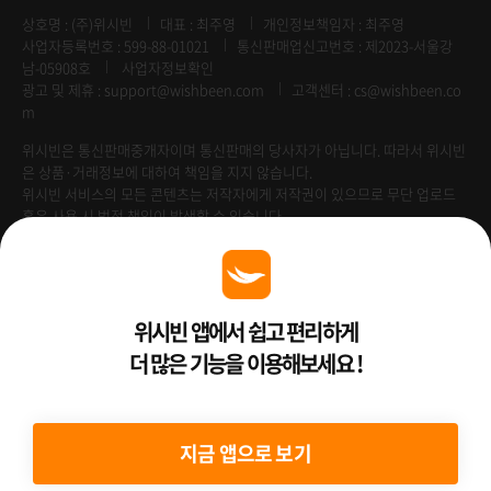
상호명 : (주)위시빈
대표 : 최주영
개인정보책임자 : 최주영
사업자등록번호 : 599-88-01021
통신판매업신고번호 : 제2023-서울강
남-05908호
사업자정보확인
광고 및 제휴 :
support@wishbeen.com
고객센터 : cs@wishbeen.co
m
위시빈은 통신판매중개자이며 통신판매의 당사자가 아닙니다. 따라서 위시빈
은 상품·거래정보에 대하여 책임을 지지 않습니다.
위시빈 서비스의 모든 콘텐츠는 저작자에게 저작권이 있으므로 무단 업로드
혹은 사용 시 법적 책임이 발생할 수 있습니다.
Venture Enterprise
위시빈 앱에서 쉽고 편리하게
더 많은 기능을 이용해보세요 !
2022 ⓒ Better Than WishBeen.
지금 앱으로 보기