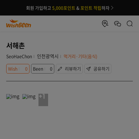
회원 가입하고
5,000포인트
&
포인트 적립
하자
서해촌
인천광역시
SeoHaeChon
먹거리·기타(음식)
Wish
0
Been
0
리뷰하기
공유하기
+1