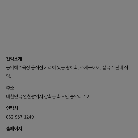
간략소개
동막해수욕장 음식점 거리에 있는 활어회, 조개구이이, 칼국수 판매 식
당.
주소
대한민국 인천광역시 강화군 화도면 동막리 7-2
연락처
032-937-1249
홈페이지