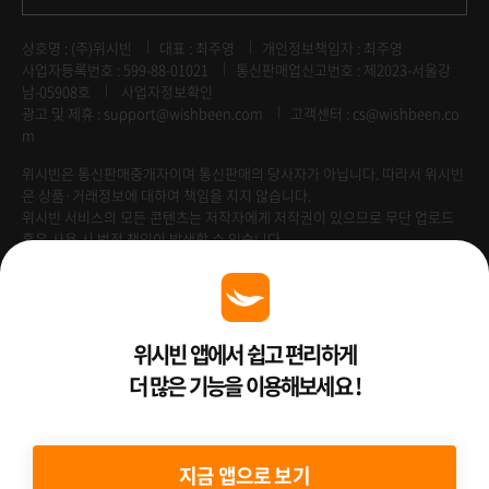
상호명 : (주)위시빈
대표 : 최주영
개인정보책임자 : 최주영
사업자등록번호 : 599-88-01021
통신판매업신고번호 : 제2023-서울강
남-05908호
사업자정보확인
광고 및 제휴 :
support@wishbeen.com
고객센터 : cs@wishbeen.co
m
위시빈은 통신판매중개자이며 통신판매의 당사자가 아닙니다. 따라서 위시빈
은 상품·거래정보에 대하여 책임을 지지 않습니다.
위시빈 서비스의 모든 콘텐츠는 저작자에게 저작권이 있으므로 무단 업로드
혹은 사용 시 법적 책임이 발생할 수 있습니다.
Venture Enterprise
위시빈 앱에서 쉽고 편리하게
더 많은 기능을 이용해보세요 !
2022 ⓒ Better Than WishBeen.
지금 앱으로 보기