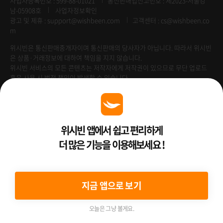
사업자등록번호 : 599-88-01021
통신판매업신고번호 : 제2023-서울강
남-05908호
사업자정보확인
광고 및 제휴 :
support@wishbeen.com
고객센터 : cs@wishbeen.co
m
위시빈은 통신판매중개자이며 통신판매의 당사자가 아닙니다. 따라서 위시빈
은 상품·거래정보에 대하여 책임을 지지 않습니다.
위시빈 서비스의 모든 콘텐츠는 저작자에게 저작권이 있으므로 무단 업로드
혹은 사용 시 법적 책임이 발생할 수 있습니다.
Venture Enterprise
위시빈 앱에서 쉽고 편리하게
더 많은 기능을 이용해보세요 !
2022 ⓒ Better Than WishBeen.
지금 앱으로 보기
오늘은 그냥 볼게요.
여행상품
여행혜택
홈
예약하기
마이페이지