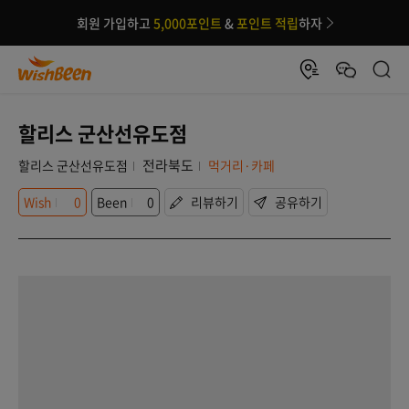
회원 가입하고
5,000포인트
&
포인트 적립
하자
할리스 군산선유도점
전라북도
할리스 군산선유도점
먹거리·카페
Wish
0
Been
0
리뷰하기
공유하기