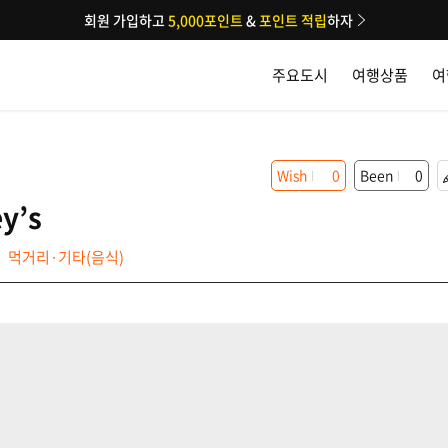
회원 가입하고
5,000포인트
&
포인트 적립
하자
주요도시
여행상품
여
Wish
0
Been
0
y’s
먹거리·기타(음식)