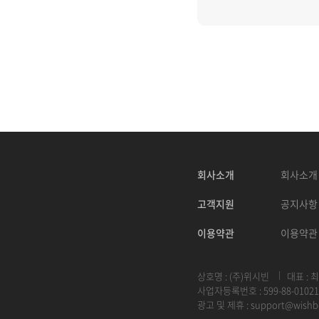
회사소개
회사소개
고객지원
공지사항
이용약관
이용약관
상호명 : (주)위시빈
대표 : 
사업자등록번호 : 599-88-01021
광고 및 제휴 :
support@wishb