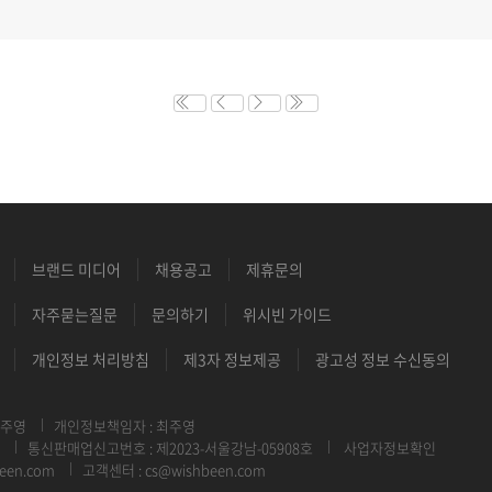
브랜드 미디어
채용공고
제휴문의
자주묻는질문
문의하기
위시빈 가이드
개인정보 처리방침
제3자 정보제공
광고성 정보 수신동의
최주영
개인정보책임자 : 최주영
통신판매업신고번호 : 제2023-서울강남-05908호
사업자정보확인
een.com
고객센터 : cs@wishbeen.com