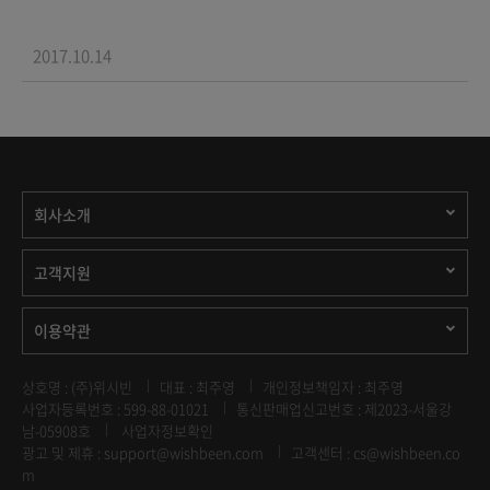
2017.10.14
회사소개
고객지원
이용약관
상호명 : (주)위시빈
대표 : 최주영
개인정보책임자 : 최주영
사업자등록번호 : 599-88-01021
통신판매업신고번호 : 제2023-서울강
남-05908호
사업자정보확인
광고 및 제휴 :
support@wishbeen.com
고객센터 : cs@wishbeen.co
m