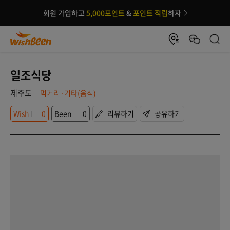
회원 가입하고
5,000포인트
&
포인트 적립
하자
일조식당
제주도
먹거리·기타(음식)
Wish
0
Been
0
리뷰하기
공유하기