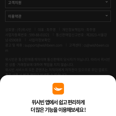
고객지원
이용약관
상호명 : (주)위시빈
대표 : 최주영
개인정보책임자 : 최주영
사업자등록번호 : 599-88-01021
통신판매업신고번호 : 제2023-서울강
남-05908호
사업자정보확인
광고 및 제휴 :
support@wishbeen.com
고객센터 : cs@wishbeen.co
m
위시빈은 통신판매중개자이며 통신판매의 당사자가 아닙니다. 따라서 위시빈
은 상품·거래정보에 대하여 책임을 지지 않습니다.
위시빈 서비스의 모든 콘텐츠는 저작자에게 저작권이 있으므로 무단 업로드
혹은 사용 시 법적 책임이 발생할 수 있습니다.
Venture Enterprise
위시빈 앱에서 쉽고 편리하게
더 많은 기능을 이용해보세요 !