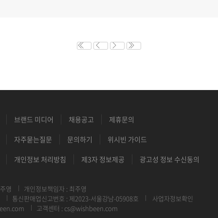
브랜드 미디어
채용공고
제휴문의
자주묻는질문
문의하기
위시빈 가이드
개인정보 처리방침
제3자 정보제공
광고성 정보 수신동의
최주영
개인정보책임자 : 최주영
통신판매업신고번호 : 제2023-서울강남-05908호
사업자정보확인
een.com
고객센터 : cs@wishbeen.com