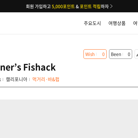
회원 가입하고
5,000포인트
&
포인트 적립
하자
주요도시
여행상품
여
Wish
0
Been
0
ner’s Fishack
k
캘리포니아
먹거리·바&펍