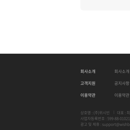
회사소개
회사소개
고객지원
공지사항
이용약관
이용약관
상호명 : (주)위시빈
대표 : 
사업자등록번호 : 599-88-01021
광고 및 제휴 :
support@wishb