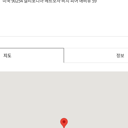
미국 90254 캘리포니아 헤르모사 비치 피어 애비뉴 59
지도
정보