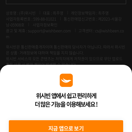
상호명 : (주)위시빈
대표 : 최주영
개인정보책임자 : 최주영
사업자등록번호 : 599-88-01021
통신판매업신고번호 : 제2023-서울강
남-05908호
사업자정보확인
광고 및 제휴 :
support@wishbeen.com
고객센터 : cs@wishbeen.co
m
위시빈은 통신판매중개자이며 통신판매의 당사자가 아닙니다. 따라서 위시빈
은 상품·거래정보에 대하여 책임을 지지 않습니다.
위시빈 서비스의 모든 콘텐츠는 저작자에게 저작권이 있으므로 무단 업로드
혹은 사용 시 법적 책임이 발생할 수 있습니다.
Venture Enterprise
위시빈 앱에서 쉽고 편리하게
더 많은 기능을 이용해보세요 !
2022 ⓒ Better Than WishBeen.
지금 앱으로 보기