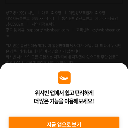
상호명 : (주)위시빈
대표 : 최주영
개인정보책임자 : 최주영
사업자등록번호 : 599-88-01021
통신판매업신고번호 : 제2023-서울강
남-05908호
사업자정보확인
광고 및 제휴 :
support@wishbeen.com
고객센터 : cs@wishbeen.co
m
위시빈은 통신판매중개자이며 통신판매의 당사자가 아닙니다. 따라서 위시빈
은 상품·거래정보에 대하여 책임을 지지 않습니다.
위시빈 서비스의 모든 콘텐츠는 저작자에게 저작권이 있으므로 무단 업로드
혹은 사용 시 법적 책임이 발생할 수 있습니다.
Venture Enterprise
위시빈 앱에서 쉽고 편리하게
더 많은 기능을 이용해보세요 !
2022 ⓒ Better Than WishBeen.
지금 앱으로 보기