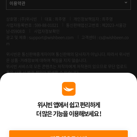
이용약관
상호명 : (주)위시빈
대표 : 최주영
개인정보책임자 : 최주영
사업자등록번호 : 599-88-01021
통신판매업신고번호 : 제2023-서울강
남-05908호
사업자정보확인
광고 및 제휴 :
support@wishbeen.com
고객센터 : cs@wishbeen.co
m
위시빈은 통신판매중개자이며 통신판매의 당사자가 아닙니다. 따라서 위시빈
은 상품·거래정보에 대하여 책임을 지지 않습니다.
위시빈 서비스의 모든 콘텐츠는 저작자에게 저작권이 있으므로 무단 업로드
혹은 사용 시 법적 책임이 발생할 수 있습니다.
Venture Enterprise
위시빈 앱에서 쉽고 편리하게
더 많은 기능을 이용해보세요 !
2022 ⓒ Better Than WishBeen.