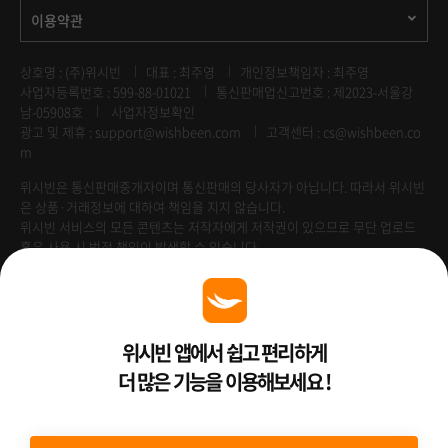
이용약관
상호명 : (주)위시빈
대표 : 최주영
개인정보책임자 : 최주영
사업자등록번호 : 599-88-01021
통신판매업신고번호 : 제2023-서울강
남-05908호
사업자정보확인
광고 및 제휴 :
support@wishbeen.com
고객센터 : cs@wishbeen.co
m
위시빈은 통신판매중개자이며 통신판매의 당사자가 아닙니다. 따라서 위시빈
은 상품·거래정보에 대하여 책임을 지지 않습니다.
위시빈 서비스의 모든 콘텐츠는 저작자에게 저작권이 있으므로 무단 업로드
혹은 사용 시 법적 책임이 발생할 수 있습니다.
Venture Enterprise
위시빈 앱에서 쉽고 편리하게
더 많은 기능을 이용해보세요 !