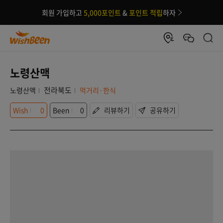
회원 가입하고
5,000포인트
&
포인트 적립
하자
노령산맥
전라북도
노령산맥
먹거리·한식
Wish
0
Been
0
리뷰하기
공유하기