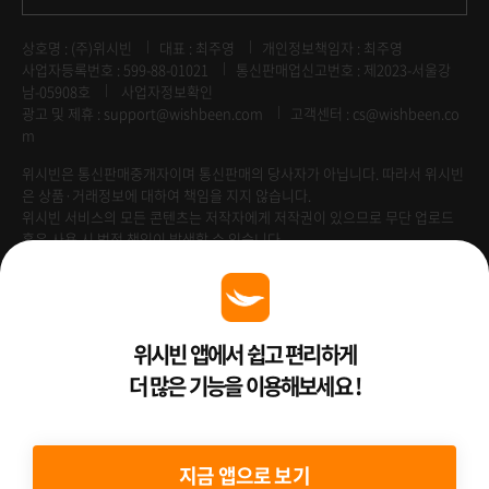
상호명 : (주)위시빈
대표 : 최주영
개인정보책임자 : 최주영
사업자등록번호 : 599-88-01021
통신판매업신고번호 : 제2023-서울강
남-05908호
사업자정보확인
광고 및 제휴 :
support@wishbeen.com
고객센터 : cs@wishbeen.co
m
위시빈은 통신판매중개자이며 통신판매의 당사자가 아닙니다. 따라서 위시빈
은 상품·거래정보에 대하여 책임을 지지 않습니다.
위시빈 서비스의 모든 콘텐츠는 저작자에게 저작권이 있으므로 무단 업로드
혹은 사용 시 법적 책임이 발생할 수 있습니다.
Venture Enterprise
위시빈 앱에서 쉽고 편리하게
더 많은 기능을 이용해보세요 !
2022 ⓒ Better Than WishBeen.
지금 앱으로 보기