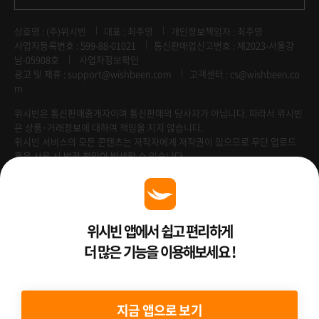
상호명 : (주)위시빈
대표 : 최주영
개인정보책임자 : 최주영
사업자등록번호 : 599-88-01021
통신판매업신고번호 : 제2023-서울강
남-05908호
사업자정보확인
광고 및 제휴 :
support@wishbeen.com
고객센터 : cs@wishbeen.co
m
위시빈은 통신판매중개자이며 통신판매의 당사자가 아닙니다. 따라서 위시빈
은 상품·거래정보에 대하여 책임을 지지 않습니다.
위시빈 서비스의 모든 콘텐츠는 저작자에게 저작권이 있으므로 무단 업로드
혹은 사용 시 법적 책임이 발생할 수 있습니다.
Venture Enterprise
위시빈 앱에서 쉽고 편리하게
더 많은 기능을 이용해보세요 !
2022 ⓒ Better Than WishBeen.
지금 앱으로 보기