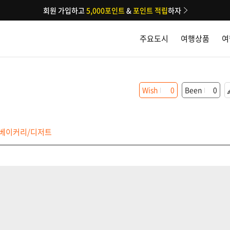
회원 가입하고
5,000포인트
&
포인트 적립
하자
주요도시
여행상품
여
Wish
0
Been
0
베이커리/디저트