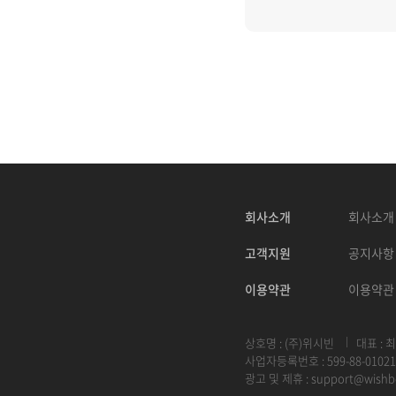
회사소개
회사소개
고객지원
공지사항
이용약관
이용약관
상호명 : (주)위시빈
대표 : 
사업자등록번호 : 599-88-01021
광고 및 제휴 :
support@wishb