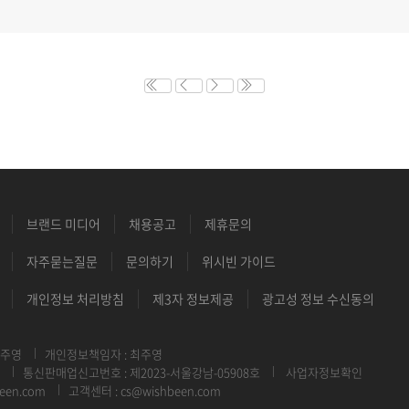
브랜드 미디어
채용공고
제휴문의
자주묻는질문
문의하기
위시빈 가이드
개인정보 처리방침
제3자 정보제공
광고성 정보 수신동의
최주영
개인정보책임자 : 최주영
통신판매업신고번호 : 제2023-서울강남-05908호
사업자정보확인
een.com
고객센터 : cs@wishbeen.com