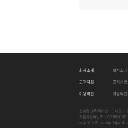
회사소개
회사소개
고객지원
공지사항
이용약관
이용약관
상호명 : (주)위시빈
대표 : 
사업자등록번호 : 599-88-01021
광고 및 제휴 :
support@wishb