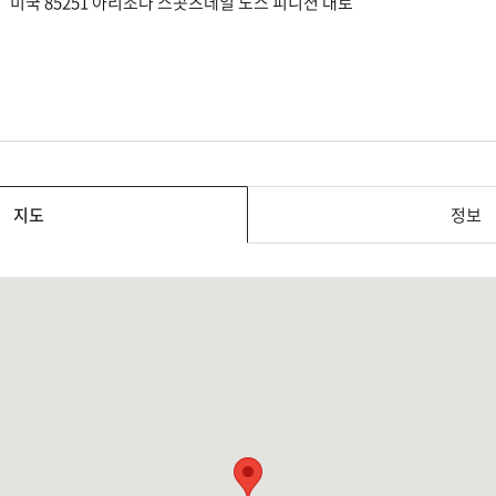
미국 85251 아리조나 스콧츠데일 노스 피니션 대로
지도
정보