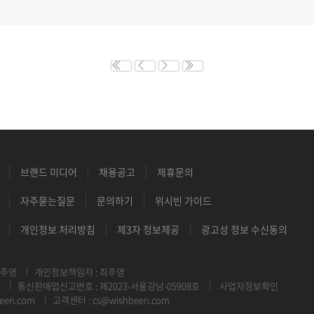
브랜드 미디어
채용공고
제휴문의
자주묻는질문
문의하기
위시빈 가이드
개인정보 처리방침
제3자 정보제공
광고성 정보 수신동의
최주영
개인정보책임자 : 최주영
통신판매업신고번호 : 제2023-서울강남-05908호
사업자정보확인
een.com
고객센터 : cs@wishbeen.com