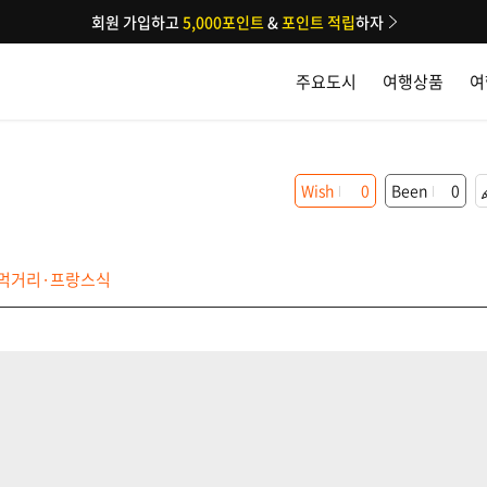
회원 가입하고
5,000포인트
&
포인트 적립
하자
주요도시
여행상품
여
Wish
0
Been
0
먹거리·프랑스식