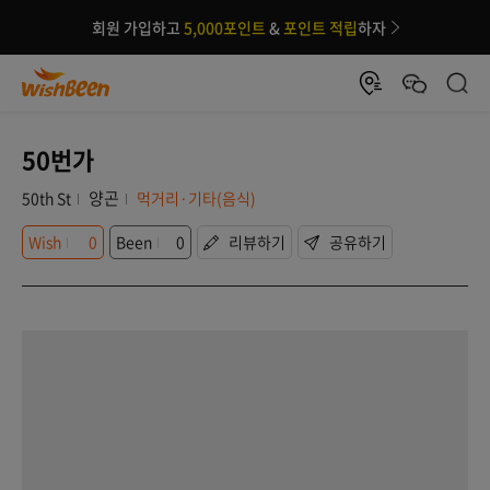
회원 가입하고
5,000포인트
&
포인트 적립
하자
50번가
양곤
50th St
먹거리·기타(음식)
Wish
0
Been
0
리뷰하기
공유하기