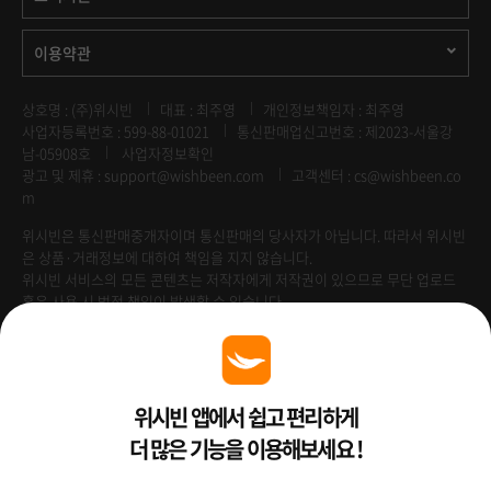
이용약관
상호명 : (주)위시빈
대표 : 최주영
개인정보책임자 : 최주영
사업자등록번호 : 599-88-01021
통신판매업신고번호 : 제2023-서울강
남-05908호
사업자정보확인
광고 및 제휴 :
support@wishbeen.com
고객센터 : cs@wishbeen.co
m
위시빈은 통신판매중개자이며 통신판매의 당사자가 아닙니다. 따라서 위시빈
은 상품·거래정보에 대하여 책임을 지지 않습니다.
위시빈 서비스의 모든 콘텐츠는 저작자에게 저작권이 있으므로 무단 업로드
혹은 사용 시 법적 책임이 발생할 수 있습니다.
Venture Enterprise
위시빈 앱에서 쉽고 편리하게
더 많은 기능을 이용해보세요 !