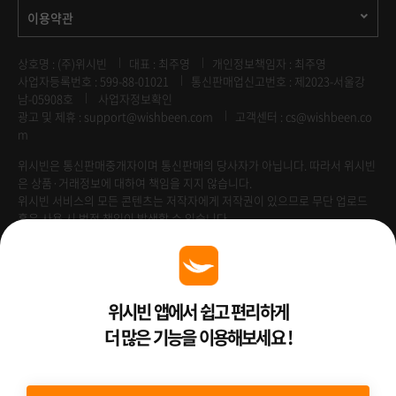
이용약관
상호명 : (주)위시빈
대표 : 최주영
개인정보책임자 : 최주영
사업자등록번호 : 599-88-01021
통신판매업신고번호 : 제2023-서울강
남-05908호
사업자정보확인
광고 및 제휴 :
support@wishbeen.com
고객센터 : cs@wishbeen.co
m
위시빈은 통신판매중개자이며 통신판매의 당사자가 아닙니다. 따라서 위시빈
은 상품·거래정보에 대하여 책임을 지지 않습니다.
위시빈 서비스의 모든 콘텐츠는 저작자에게 저작권이 있으므로 무단 업로드
혹은 사용 시 법적 책임이 발생할 수 있습니다.
Venture Enterprise
위시빈 앱에서 쉽고 편리하게
더 많은 기능을 이용해보세요 !