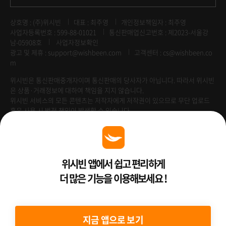
상호명 : (주)위시빈
대표 : 최주영
개인정보책임자 : 최주영
사업자등록번호 : 599-88-01021
통신판매업신고번호 : 제2023-서울강
남-05908호
사업자정보확인
광고 및 제휴 :
support@wishbeen.com
고객센터 : cs@wishbeen.co
m
위시빈은 통신판매중개자이며 통신판매의 당사자가 아닙니다. 따라서 위시빈
은 상품·거래정보에 대하여 책임을 지지 않습니다.
위시빈 서비스의 모든 콘텐츠는 저작자에게 저작권이 있으므로 무단 업로드
혹은 사용 시 법적 책임이 발생할 수 있습니다.
Venture Enterprise
위시빈 앱에서 쉽고 편리하게
더 많은 기능을 이용해보세요 !
2022 ⓒ Better Than WishBeen.
지금 앱으로 보기