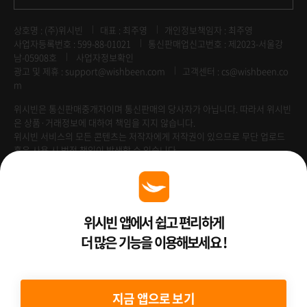
상호명 : (주)위시빈
대표 : 최주영
개인정보책임자 : 최주영
사업자등록번호 : 599-88-01021
통신판매업신고번호 : 제2023-서울강
남-05908호
사업자정보확인
광고 및 제휴 :
support@wishbeen.com
고객센터 : cs@wishbeen.co
m
위시빈은 통신판매중개자이며 통신판매의 당사자가 아닙니다. 따라서 위시빈
은 상품·거래정보에 대하여 책임을 지지 않습니다.
위시빈 서비스의 모든 콘텐츠는 저작자에게 저작권이 있으므로 무단 업로드
혹은 사용 시 법적 책임이 발생할 수 있습니다.
Venture Enterprise
위시빈 앱에서 쉽고 편리하게
더 많은 기능을 이용해보세요 !
2022 ⓒ Better Than WishBeen.
지금 앱으로 보기