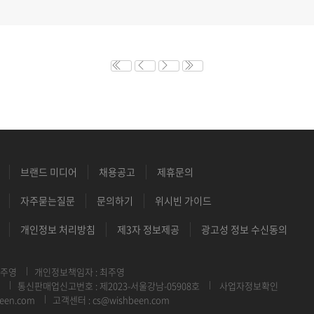
브랜드 미디어
채용공고
제휴문의
자주묻는질문
문의하기
위시빈 가이드
개인정보 처리방침
제3자 정보제공
광고성 정보 수신동의
최주영
개인정보책임자 : 최주영
통신판매업신고번호 : 제2023-서울강남-05908호
사업자정보확인
een.com
고객센터 : cs@wishbeen.com