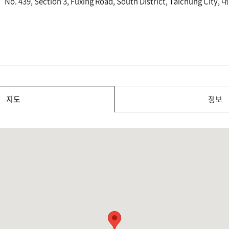
No. 439, Section 3, Fuxing Road, South District, Taichung City, 
지도
정보