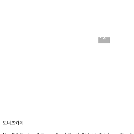
+2
도너츠카페