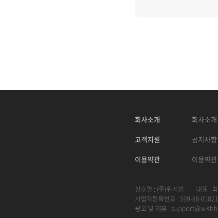
회사소개
회사소개
고객지원
공지사항
이용약관
이용약관
상호명 : (주)위시빈
대표 : 
사업자등록번호 : 599-88-01021
광고 및 제휴 :
support@wishb