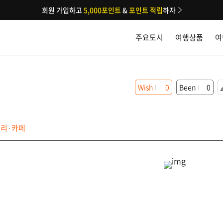
회원 가입하고
5,000포인트
&
포인트 적립
하자
주요도시
여행상품
여
Wish
0
Been
0
리·카페